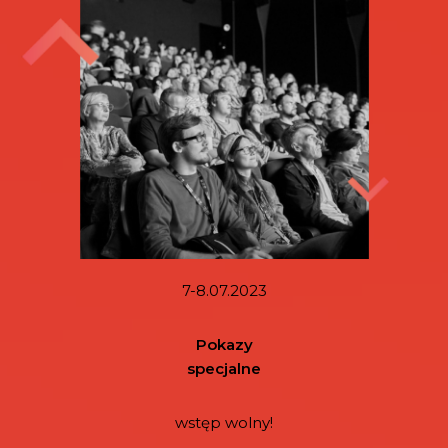
7-8.07.2023
Pokazy
specjalne
wstęp wolny!