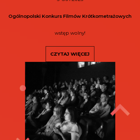
Ogólnopolski Konkurs Filmów Krótkometrażowych
wstęp wolny!
CZYTAJ WIĘCEJ