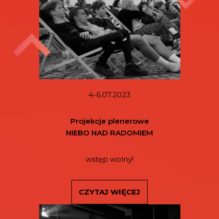
4-6.07.2023
Projekcje plenerowe
NIEBO NAD RADOMIEM
wstęp wolny!
CZYTAJ WIĘCEJ