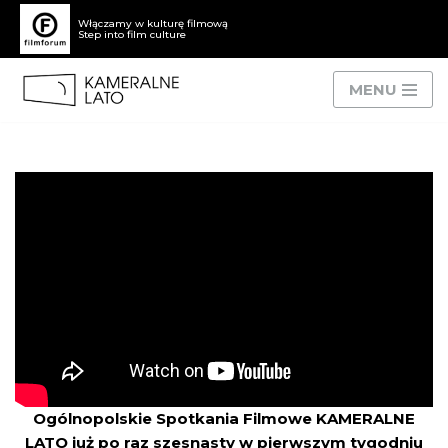
Włączamy w kulturę filmową
Step into film culture
Przejdź
do
MENU
treści
Ogólnopolskie Spotkania Filmowe KAMERALNE
LATO już po raz szesnasty w pierwszym tygodniu