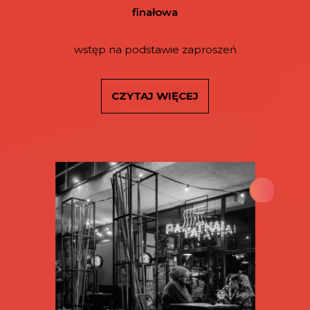
finałowa
wstęp na podstawie zaproszeń
CZYTAJ WIĘCEJ